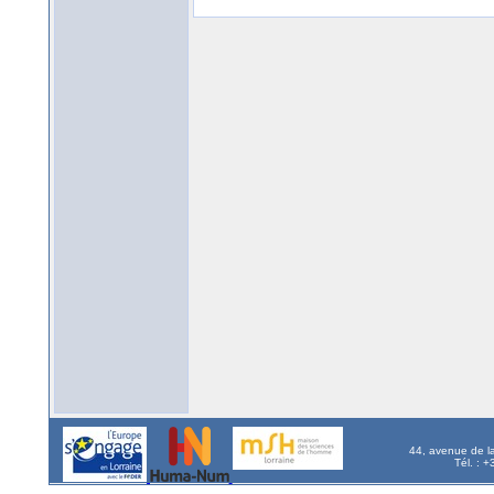
44, avenue de l
Tél. : 