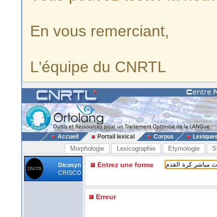
En vous remerciant,
L'équipe du CNRTL
Accueil
Portail lexical
Corpus
Lexique
Morphologie
Lexicographie
Etymologie
S
Entrez une forme
Dicosyn
CRISCO
Erreur