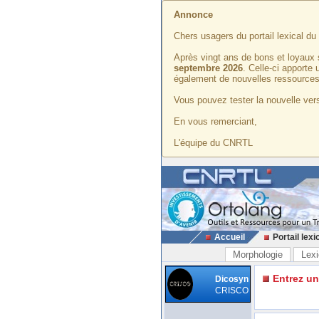
Annonce
Chers usagers du portail lexical d
Après vingt ans de bons et loyaux 
septembre 2026
. Celle-ci apporte
également de nouvelles ressources
Vous pouvez tester la nouvelle vers
En vous remerciant,
L'équipe du CNRTL
Accueil
Portail lexi
Morphologie
Lexi
Entrez u
Dicosyn
CRISCO