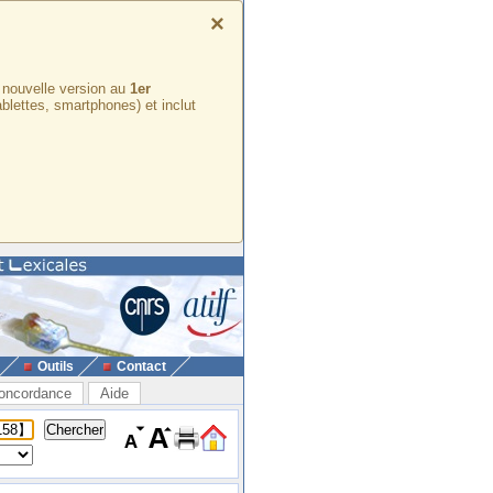
×
e nouvelle version au
1er
ablettes, smartphones) et inclut
Outils
Contact
oncordance
Aide