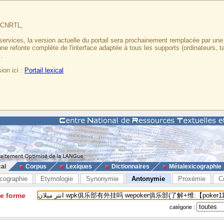
u CNRTL,
services, la version actuelle du portail sera prochainement remplacée par un
 une refonte complète de l'interface adaptée à tous les supports (ordinateurs, t
.
ion ici :
Portail lexical
cal
Corpus
Lexiques
Dictionnaires
Métalexicographie
cographie
Etymologie
Synonymie
Antonymie
Proxémie
C
ne forme
catégorie :