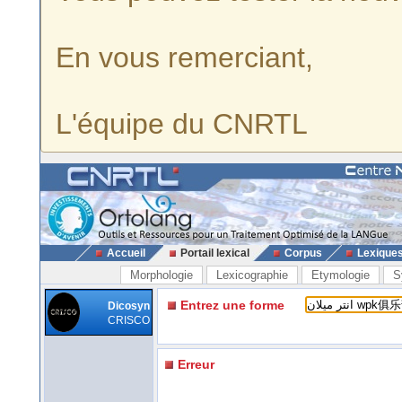
En vous remerciant,
L'équipe du CNRTL
Accueil
Portail lexical
Corpus
Lexique
Morphologie
Lexicographie
Etymologie
S
Entrez une forme
Dicosyn
CRISCO
Erreur