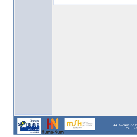
44, avenue de l
Tél. : 