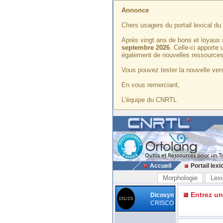
Annonce
Chers usagers du portail lexical d
Après vingt ans de bons et loyaux 
septembre 2026
. Celle-ci apporte
également de nouvelles ressources
Vous pouvez tester la nouvelle vers
En vous remerciant,
L'équipe du CNRTL
Accueil
Portail lexi
Morphologie
Lexi
Entrez u
Dicosyn
CRISCO