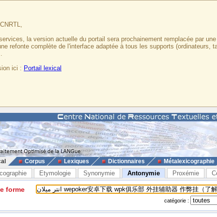
u CNRTL,
services, la version actuelle du portail sera prochainement remplacée par un
 une refonte complète de l'interface adaptée à tous les supports (ordinateurs, t
.
ion ici :
Portail lexical
cal
Corpus
Lexiques
Dictionnaires
Métalexicographie
cographie
Etymologie
Synonymie
Antonymie
Proxémie
C
ne forme
catégorie :