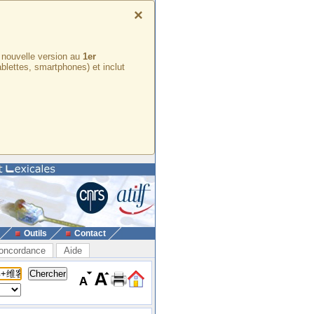
×
e nouvelle version au
1er
ablettes, smartphones) et inclut
Outils
Contact
oncordance
Aide