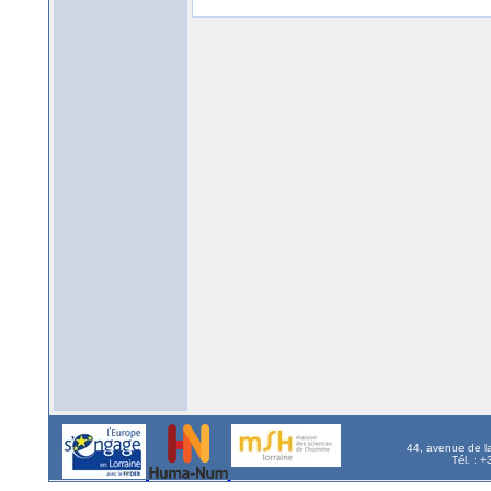
44, avenue de l
Tél. : 