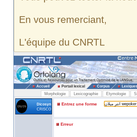
En vous remerciant,
L'équipe du CNRTL
Accueil
Portail lexical
Corpus
Lexique
Morphologie
Lexicographie
Etymologie
S
Entrez une forme
Dicosyn
CRISCO
Erreur