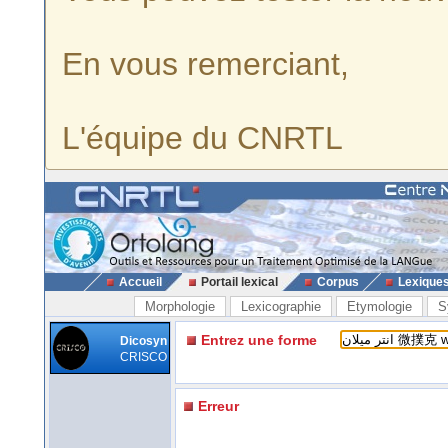
En vous remerciant,
L'équipe du CNRTL
Accueil
Portail lexical
Corpus
Lexique
Morphologie
Lexicographie
Etymologie
S
Entrez une forme
Dicosyn
CRISCO
Erreur