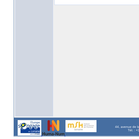
44, avenue de l
Tél. : 