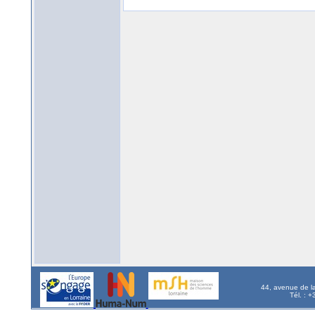
44, avenue de l
Tél. : 