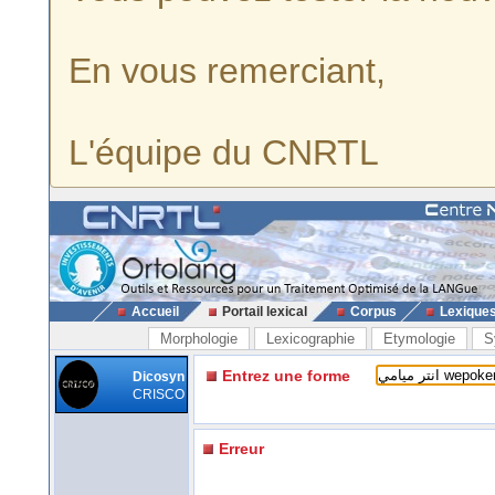
En vous remerciant,
L'équipe du CNRTL
Accueil
Portail lexical
Corpus
Lexique
Morphologie
Lexicographie
Etymologie
S
Entrez une forme
Dicosyn
CRISCO
Erreur