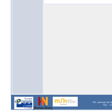
44, avenue de l
Tél. : 