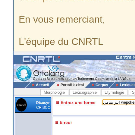
En vous remerciant,
L'équipe du CNRTL
Accueil
Portail lexical
Corpus
Lexique
Morphologie
Lexicographie
Etymologie
S
Entrez une forme
Dicosyn
CRISCO
Erreur