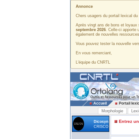
Annonce
Chers usagers du portail lexical d
Après vingt ans de bons et loyaux 
septembre 2026
. Celle-ci apporte
également de nouvelles ressources
Vous pouvez tester la nouvelle vers
En vous remerciant,
L'équipe du CNRTL
Accueil
Portail lexi
Morphologie
Lexi
Entrez u
Dicosyn
CRISCO