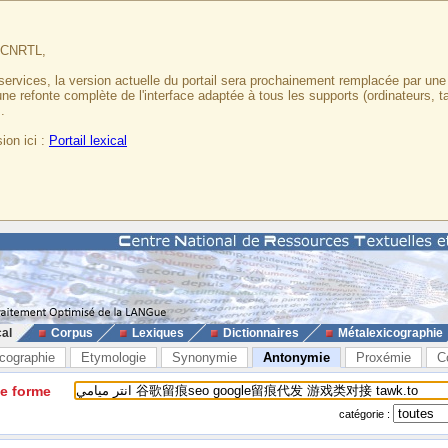
u CNRTL,
services, la version actuelle du portail sera prochainement remplacée par un
 une refonte complète de l'interface adaptée à tous les supports (ordinateurs, t
.
ion ici :
Portail lexical
cal
Corpus
Lexiques
Dictionnaires
Métalexicographie
cographie
Etymologie
Synonymie
Antonymie
Proxémie
C
ne forme
catégorie :