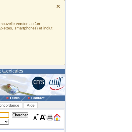
×
e nouvelle version au
1er
ablettes, smartphones) et inclut
Outils
Contact
oncordance
Aide