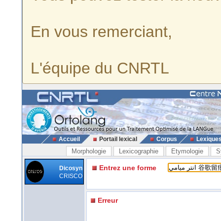
En vous remerciant,
L'équipe du CNRTL
Accueil
Portail lexical
Corpus
Lexique
Morphologie
Lexicographie
Etymologie
S
Entrez une forme
Dicosyn
CRISCO
Erreur