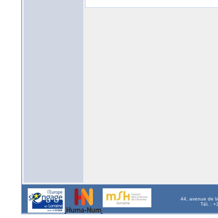
44, avenue de l
Tél. : 