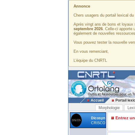
Annonce
Chers usagers du portail lexical d
Après vingt ans de bons et loyaux 
septembre 2026
. Celle-ci apporte
également de nouvelles ressources
Vous pouvez tester la nouvelle vers
En vous remerciant,
L'équipe du CNRTL
Accueil
Portail lexi
Morphologie
Lexi
Entrez u
Dicosyn
CRISCO