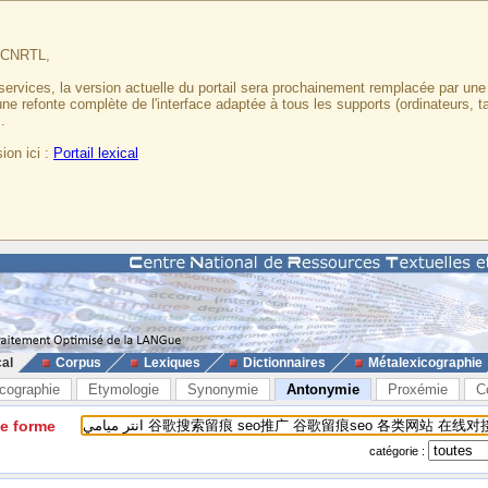
u CNRTL,
services, la version actuelle du portail sera prochainement remplacée par un
 une refonte complète de l'interface adaptée à tous les supports (ordinateurs, t
.
ion ici :
Portail lexical
cal
Corpus
Lexiques
Dictionnaires
Métalexicographie
cographie
Etymologie
Synonymie
Antonymie
Proxémie
C
ne forme
catégorie :