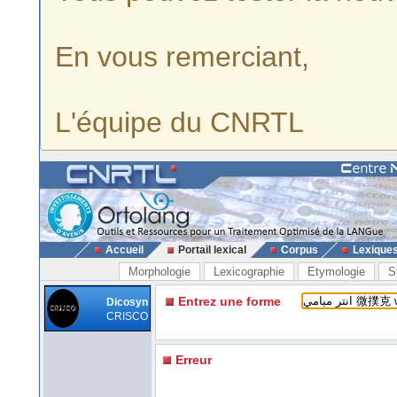
En vous remerciant,
L'équipe du CNRTL
Accueil
Portail lexical
Corpus
Lexique
Morphologie
Lexicographie
Etymologie
S
Entrez une forme
Dicosyn
CRISCO
Erreur