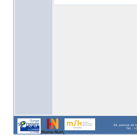
44, avenue de l
Tél. : 