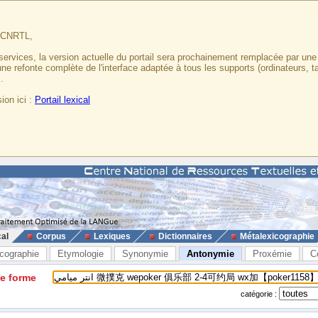
u CNRTL,
services, la version actuelle du portail sera prochainement remplacée par un
 une refonte complète de l'interface adaptée à tous les supports (ordinateurs, t
.
ion ici :
Portail lexical
cal
Corpus
Lexiques
Dictionnaires
Métalexicographie
cographie
Etymologie
Synonymie
Antonymie
Proxémie
C
ne forme
catégorie :