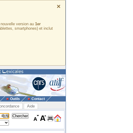
×
e nouvelle version au
1er
ablettes, smartphones) et inclut
Outils
Contact
oncordance
Aide