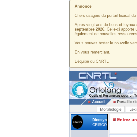
Annonce
Chers usagers du portail lexical d
Après vingt ans de bons et loyaux 
septembre 2026
. Celle-ci apporte
également de nouvelles ressources
Vous pouvez tester la nouvelle vers
En vous remerciant,
L'équipe du CNRTL
Accueil
Portail lexi
Morphologie
Lexi
Entrez u
Dicosyn
CRISCO