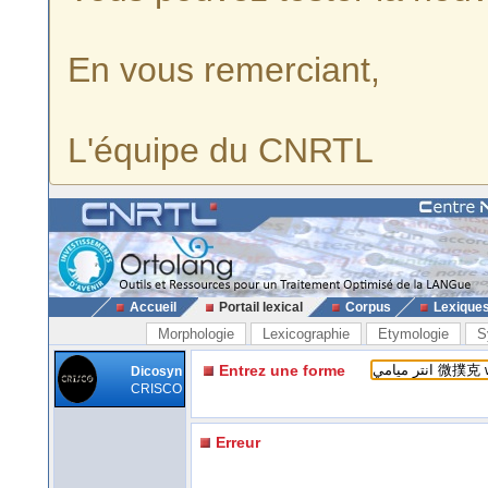
En vous remerciant,
L'équipe du CNRTL
Accueil
Portail lexical
Corpus
Lexique
Morphologie
Lexicographie
Etymologie
S
Entrez une forme
Dicosyn
CRISCO
Erreur