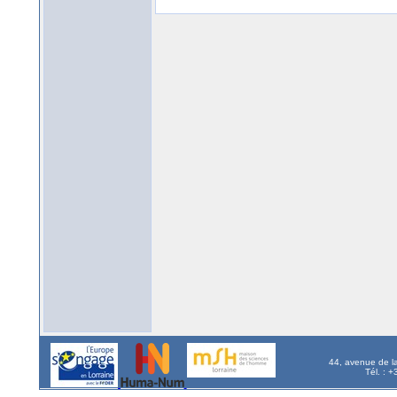
44, avenue de l
Tél. : 