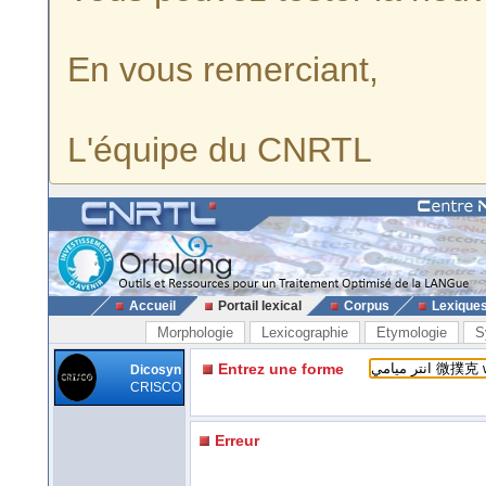
En vous remerciant,
L'équipe du CNRTL
Accueil
Portail lexical
Corpus
Lexique
Morphologie
Lexicographie
Etymologie
S
Entrez une forme
Dicosyn
CRISCO
Erreur