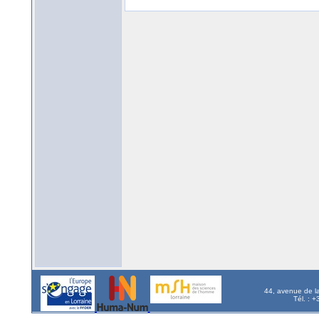
44, avenue de l
Tél. : 