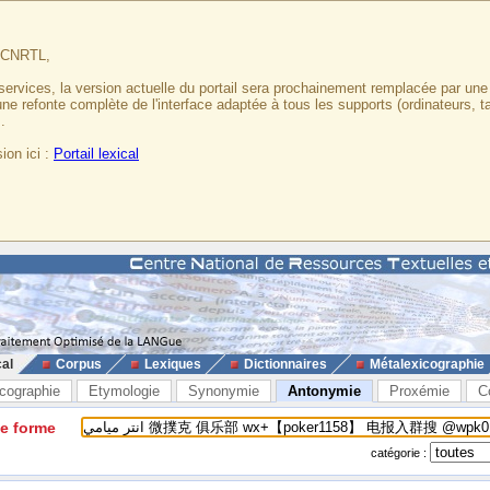
u CNRTL,
services, la version actuelle du portail sera prochainement remplacée par un
 une refonte complète de l'interface adaptée à tous les supports (ordinateurs, t
.
ion ici :
Portail lexical
cal
Corpus
Lexiques
Dictionnaires
Métalexicographie
cographie
Etymologie
Synonymie
Antonymie
Proxémie
C
ne forme
catégorie :