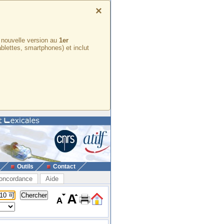
×
e nouvelle version au
1er
ablettes, smartphones) et inclut
Outils
Contact
oncordance
Aide