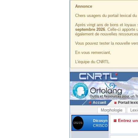
Annonce
Chers usagers du portail lexical d
Après vingt ans de bons et loyaux 
septembre 2026
. Celle-ci apporte
également de nouvelles ressources
Vous pouvez tester la nouvelle vers
En vous remerciant,
L'équipe du CNRTL
Accueil
Portail lexi
Morphologie
Lexi
Entrez u
Dicosyn
CRISCO