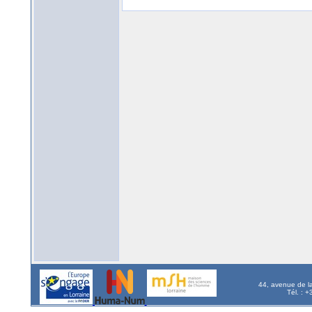
44, avenue de l
Tél. : 