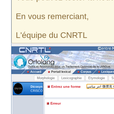
En vous remerciant,
L'équipe du CNRTL
Accueil
Portail lexical
Corpus
Lexique
Morphologie
Lexicographie
Etymologie
S
Entrez une forme
Dicosyn
CRISCO
Erreur