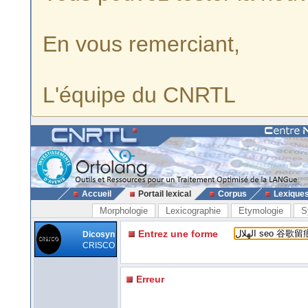
En vous remerciant,
L'équipe du CNRTL
Accueil
Portail lexical
Corpus
Lexique
Morphologie
Lexicographie
Etymologie
S
Entrez une forme
Dicosyn
CRISCO
Erreur