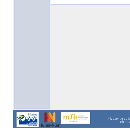
44, avenue de l
Tél. : 