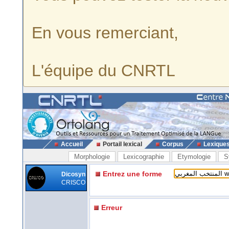
En vous remerciant,
L'équipe du CNRTL
Accueil
Portail lexical
Corpus
Lexique
Morphologie
Lexicographie
Etymologie
S
Entrez une forme
Dicosyn
CRISCO
Erreur