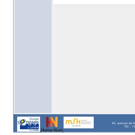
44, avenue de l
Tél. : 