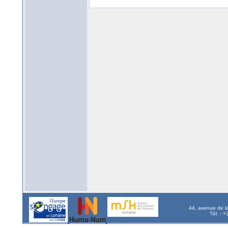
44, avenue de l
Tél. : 