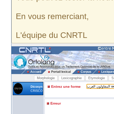
En vous remerciant,
L'équipe du CNRTL
Accueil
Portail lexical
Corpus
Lexique
Morphologie
Lexicographie
Etymologie
S
Entrez une forme
Dicosyn
CRISCO
Erreur