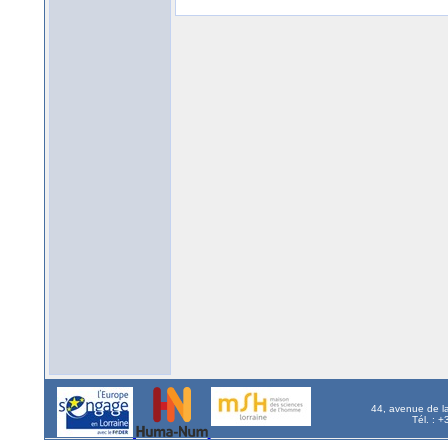
44, avenue de l
Tél. : 