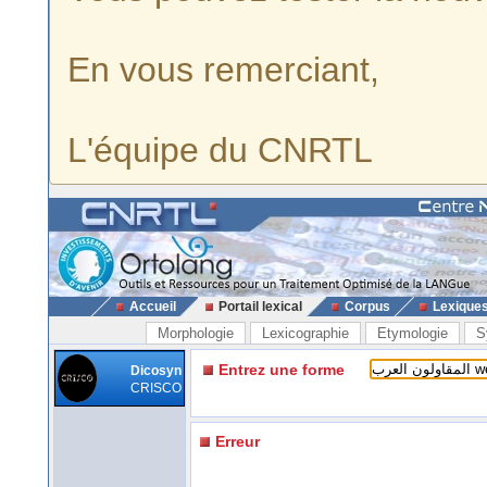
En vous remerciant,
L'équipe du CNRTL
Accueil
Portail lexical
Corpus
Lexique
Morphologie
Lexicographie
Etymologie
S
Entrez une forme
Dicosyn
CRISCO
Erreur