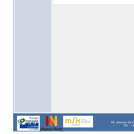
44, avenue de l
Tél. : 