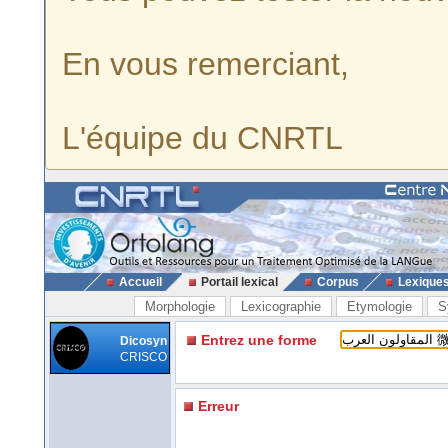
En vous remerciant,
L'équipe du CNRTL
Accueil
Portail lexical
Corpus
Lexique
Morphologie
Lexicographie
Etymologie
S
Entrez une forme
Dicosyn
CRISCO
Erreur