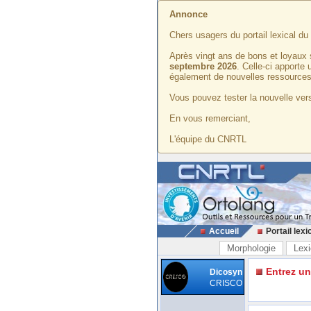
Annonce
Chers usagers du portail lexical d
Après vingt ans de bons et loyaux 
septembre 2026
. Celle-ci apporte
également de nouvelles ressources
Vous pouvez tester la nouvelle vers
En vous remerciant,
L'équipe du CNRTL
Accueil
Portail lexi
Morphologie
Lexi
Entrez u
Dicosyn
CRISCO