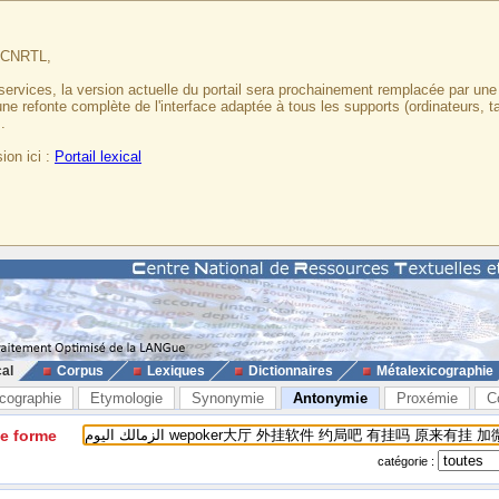
u CNRTL,
services, la version actuelle du portail sera prochainement remplacée par un
 une refonte complète de l'interface adaptée à tous les supports (ordinateurs, t
.
ion ici :
Portail lexical
cal
Corpus
Lexiques
Dictionnaires
Métalexicographie
cographie
Etymologie
Synonymie
Antonymie
Proxémie
C
ne forme
catégorie :