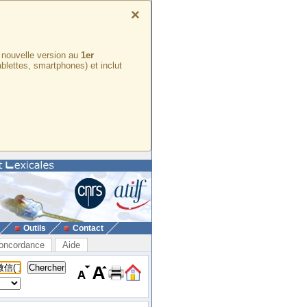
×
e nouvelle version au
1er
ablettes, smartphones) et inclut
Outils
Contact
oncordance
Aide