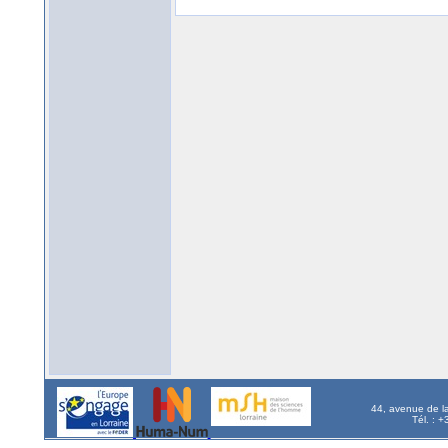
44, avenue de l
Tél. : 