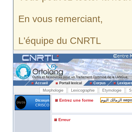
En vous remerciant,
L'équipe du CNRTL
Accueil
Portail lexical
Corpus
Lexique
Morphologie
Lexicographie
Etymologie
S
Entrez une forme
Dicosyn
CRISCO
Erreur