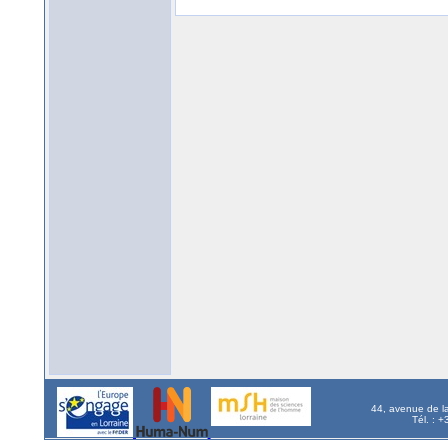
44, avenue de l
Tél. : 