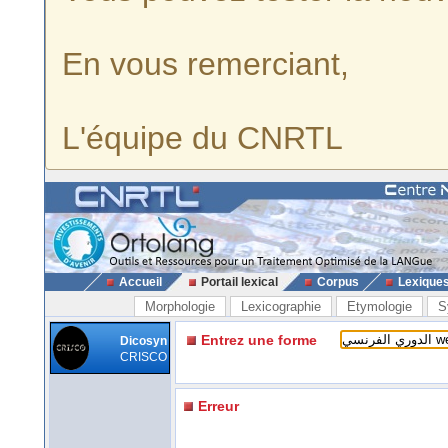
En vous remerciant,
L'équipe du CNRTL
Accueil
Portail lexical
Corpus
Lexique
Morphologie
Lexicographie
Etymologie
S
Entrez une forme
Dicosyn
CRISCO
Erreur