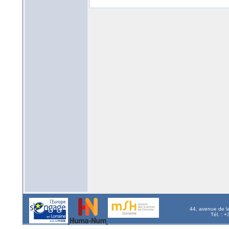
44, avenue de l
Tél. : 