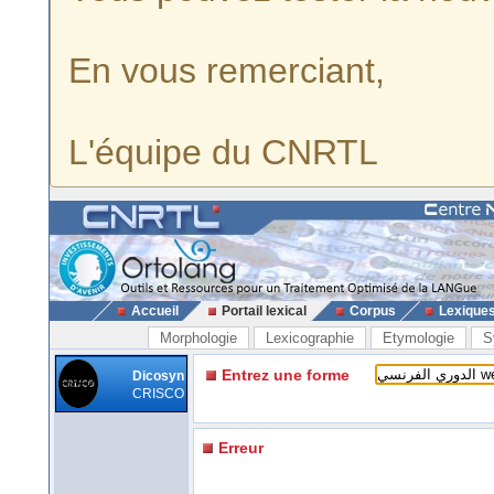
En vous remerciant,
L'équipe du CNRTL
Accueil
Portail lexical
Corpus
Lexique
Morphologie
Lexicographie
Etymologie
S
Entrez une forme
Dicosyn
CRISCO
Erreur