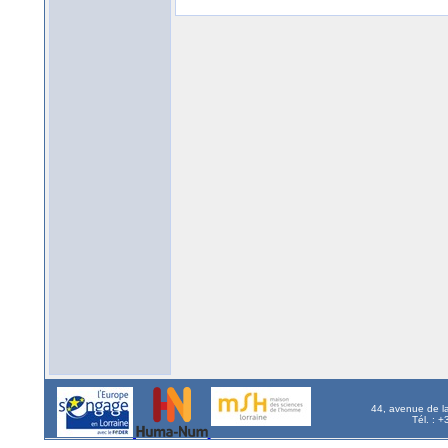
44, avenue de l
Tél. : 