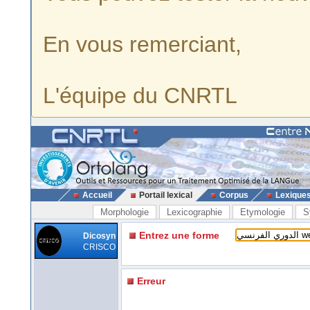
En vous remerciant,
L'équipe du CNRTL
Accueil
Portail lexical
Corpus
Lexique
Morphologie
Lexicographie
Etymologie
S
Entrez une forme
Dicosyn
CRISCO
Erreur