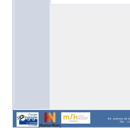
44, avenue de l
Tél. : 