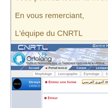
En vous remerciant,
L'équipe du CNRTL
Accueil
Portail lexical
Corpus
Lexique
Morphologie
Lexicographie
Etymologie
S
Entrez une forme
Dicosyn
CRISCO
Erreur