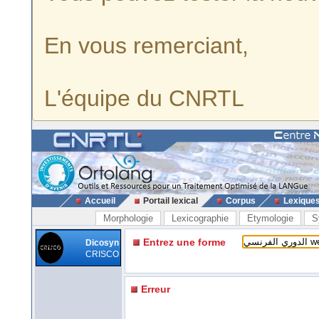
En vous remerciant,
L'équipe du CNRTL
Accueil
Portail lexical
Corpus
Lexique
Morphologie
Lexicographie
Etymologie
S
Entrez une forme
Dicosyn
CRISCO
Erreur