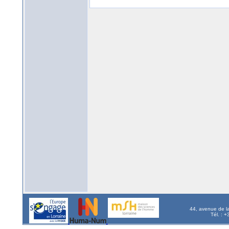
44, avenue de l
Tél. : 