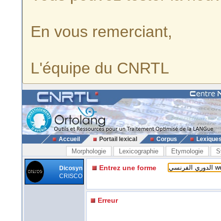
En vous remerciant,
L'équipe du CNRTL
Accueil
Portail lexical
Corpus
Lexique
Morphologie
Lexicographie
Etymologie
S
Entrez une forme
Dicosyn
CRISCO
Erreur