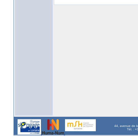
44, avenue de l
Tél. : 