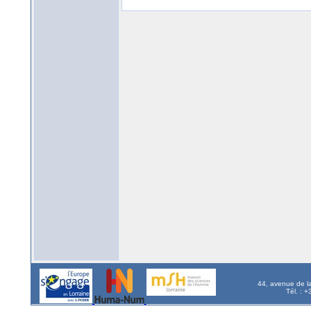
44, avenue de l
Tél. : 