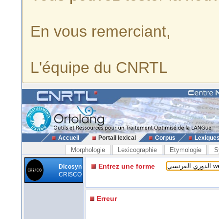
En vous remerciant,
L'équipe du CNRTL
Accueil
Portail lexical
Corpus
Lexique
Morphologie
Lexicographie
Etymologie
S
Entrez une forme
Dicosyn
CRISCO
Erreur