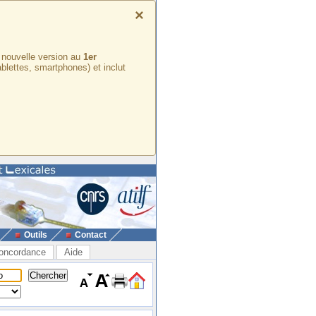
×
e nouvelle version au
1er
ablettes, smartphones) et inclut
Outils
Contact
oncordance
Aide