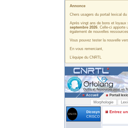
Annonce
Chers usagers du portail lexical d
Après vingt ans de bons et loyaux 
septembre 2026
. Celle-ci apporte
également de nouvelles ressources
Vous pouvez tester la nouvelle vers
En vous remerciant,
L'équipe du CNRTL
Accueil
Portail lexi
Morphologie
Lexi
Entrez u
Dicosyn
CRISCO