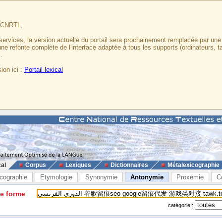
u CNRTL,
services, la version actuelle du portail sera prochainement remplacée par un
 une refonte complète de l'interface adaptée à tous les supports (ordinateurs, t
.
ion ici :
Portail lexical
cal
Corpus
Lexiques
Dictionnaires
Métalexicographie
cographie
Etymologie
Synonymie
Antonymie
Proxémie
C
ne forme
catégorie :