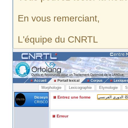
En vous remerciant,
L'équipe du CNRTL
Accueil
Portail lexical
Corpus
Lexique
Morphologie
Lexicographie
Etymologie
S
Entrez une forme
Dicosyn
CRISCO
Erreur