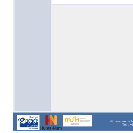
44, avenue de l
Tél. : 