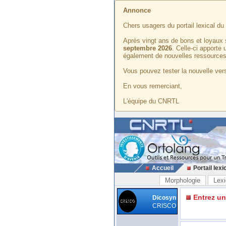
Annonce
Chers usagers du portail lexical d
Après vingt ans de bons et loyaux 
septembre 2026
. Celle-ci apporte
également de nouvelles ressources
Vous pouvez tester la nouvelle vers
En vous remerciant,
L'équipe du CNRTL
Accueil
Portail lexi
Morphologie
Lexi
Entrez u
Dicosyn
CRISCO