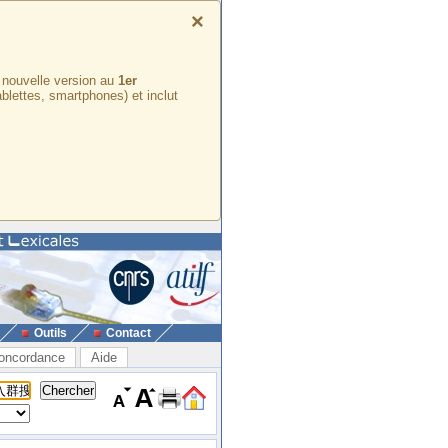
×
e nouvelle version au
1er
ablettes, smartphones) et inclut
Outils
Contact
oncordance
Aide