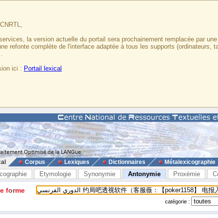
u CNRTL,
services, la version actuelle du portail sera prochainement remplacée par un
 une refonte complète de l'interface adaptée à tous les supports (ordinateurs, t
.
ion ici :
Portail lexical
cal
Corpus
Lexiques
Dictionnaires
Métalexicographie
cographie
Etymologie
Synonymie
Antonymie
Proxémie
C
ne forme
catégorie :