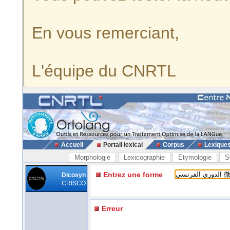
En vous remerciant,
L'équipe du CNRTL
Accueil
Portail lexical
Corpus
Lexique
Morphologie
Lexicographie
Etymologie
S
Entrez une forme
Dicosyn
CRISCO
Erreur