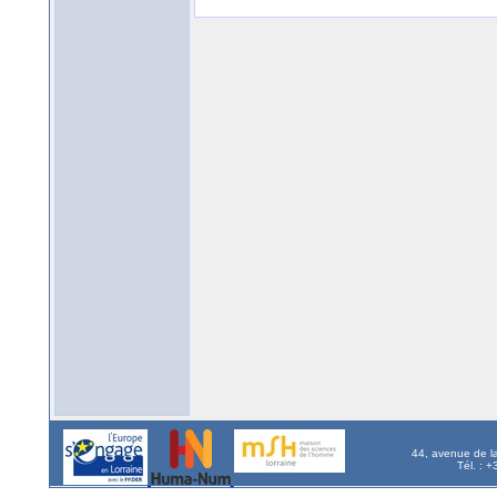
44, avenue de l
Tél. : 