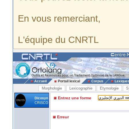
En vous remerciant,
L'équipe du CNRTL
Accueil
Portail lexical
Corpus
Lexique
Morphologie
Lexicographie
Etymologie
S
Entrez une forme
Dicosyn
CRISCO
Erreur