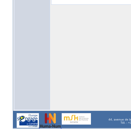
44, avenue de l
Tél. : 