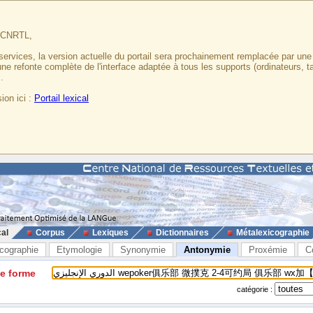
u CNRTL,
services, la version actuelle du portail sera prochainement remplacée par un
 une refonte complète de l'interface adaptée à tous les supports (ordinateurs, t
.
ion ici :
Portail lexical
cal
Corpus
Lexiques
Dictionnaires
Métalexicographie
cographie
Etymologie
Synonymie
Antonymie
Proxémie
C
ne forme
catégorie :