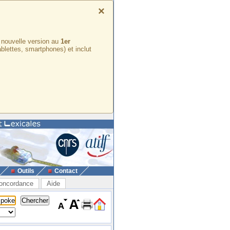
×
e nouvelle version au
1er
ablettes, smartphones) et inclut
Outils
Contact
oncordance
Aide