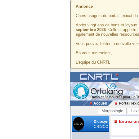
Annonce
Chers usagers du portail lexical d
Après vingt ans de bons et loyaux 
septembre 2026
. Celle-ci apporte
également de nouvelles ressources
Vous pouvez tester la nouvelle vers
En vous remerciant,
L'équipe du CNRTL
Accueil
Portail lexi
Morphologie
Lexi
Entrez u
Dicosyn
CRISCO