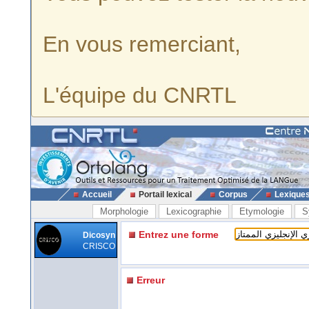
En vous remerciant,
L'équipe du CNRTL
Accueil
Portail lexical
Corpus
Lexique
Morphologie
Lexicographie
Etymologie
S
Entrez une forme
Dicosyn
CRISCO
Erreur