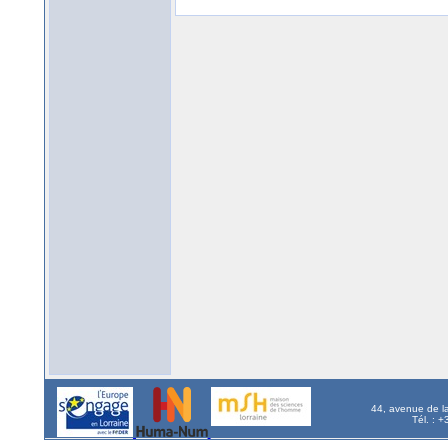
44, avenue de l
Tél. : 