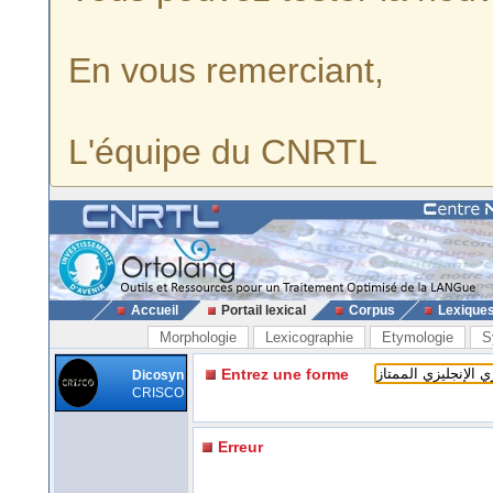
En vous remerciant,
L'équipe du CNRTL
Accueil
Portail lexical
Corpus
Lexique
Morphologie
Lexicographie
Etymologie
S
Entrez une forme
Dicosyn
CRISCO
Erreur