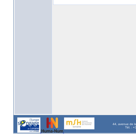
44, avenue de l
Tél. : 