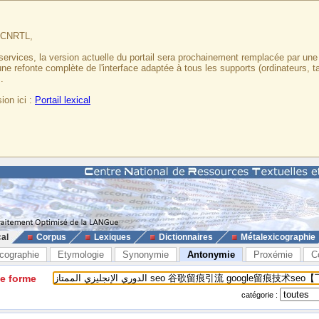
u CNRTL,
services, la version actuelle du portail sera prochainement remplacée par un
 une refonte complète de l'interface adaptée à tous les supports (ordinateurs, t
.
ion ici :
Portail lexical
cal
Corpus
Lexiques
Dictionnaires
Métalexicographie
cographie
Etymologie
Synonymie
Antonymie
Proxémie
C
ne forme
catégorie :