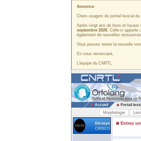
Annonce
Chers usagers du portail lexical d
Après vingt ans de bons et loyaux 
septembre 2026
. Celle-ci apporte
également de nouvelles ressources
Vous pouvez tester la nouvelle vers
En vous remerciant,
L'équipe du CNRTL
Accueil
Portail lexi
Morphologie
Lexi
Entrez u
Dicosyn
CRISCO