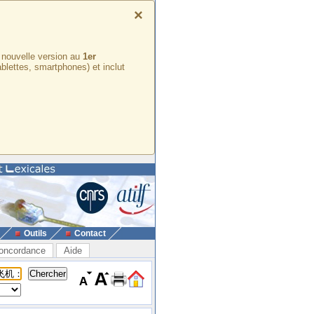
×
e nouvelle version au
1er
ablettes, smartphones) et inclut
Outils
Contact
oncordance
Aide