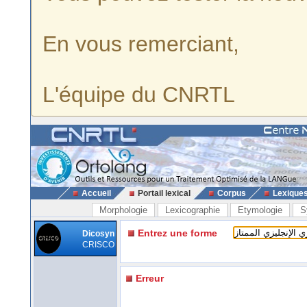
En vous remerciant,
L'équipe du CNRTL
Accueil
Portail lexical
Corpus
Lexique
Morphologie
Lexicographie
Etymologie
S
Entrez une forme
Dicosyn
CRISCO
Erreur