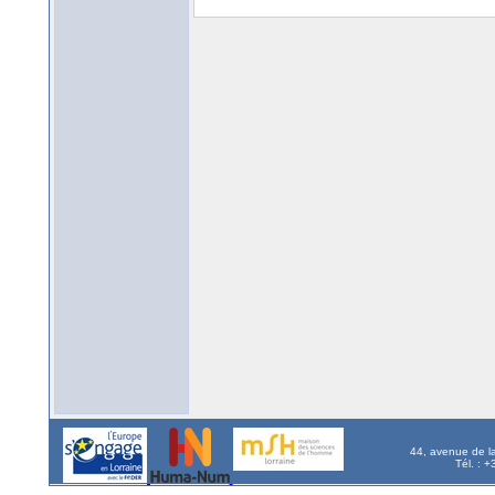
44, avenue de l
Tél. : 