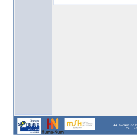
44, avenue de l
Tél. : 