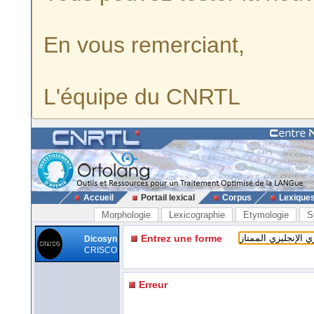
En vous remerciant,
L'équipe du CNRTL
Accueil
Portail lexical
Corpus
Lexique
Morphologie
Lexicographie
Etymologie
S
Entrez une forme
Dicosyn
CRISCO
Erreur