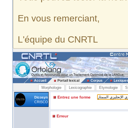
En vous remerciant,
L'équipe du CNRTL
Accueil
Portail lexical
Corpus
Lexique
Morphologie
Lexicographie
Etymologie
S
Entrez une forme
Dicosyn
CRISCO
Erreur