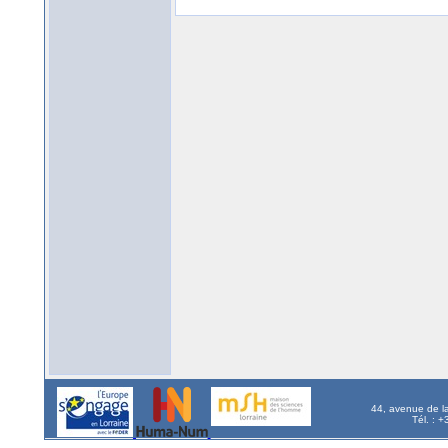
44, avenue de l
Tél. : 