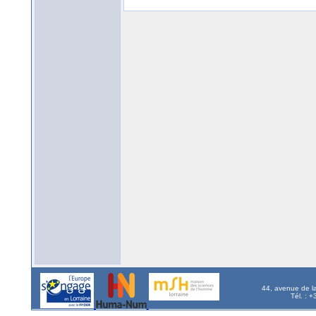
44, avenue de l
Tél. : 