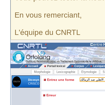
En vous remerciant,
L'équipe du CNRTL
Accueil
Portail lexical
Corpus
Lexique
Morphologie
Lexicographie
Etymologie
S
Entrez une forme
Dicosyn
CRISCO
Erreur