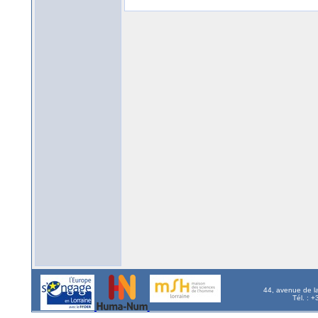
44, avenue de l
Tél. : 