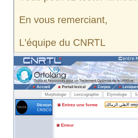
En vous remerciant,
L'équipe du CNRTL
Accueil
Portail lexical
Corpus
Lexique
Morphologie
Lexicographie
Etymologie
S
Entrez une forme
Dicosyn
CRISCO
Erreur