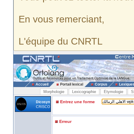
En vous remerciant,
L'équipe du CNRTL
Accueil
Portail lexical
Corpus
Lexique
Morphologie
Lexicographie
Etymologie
S
Entrez une forme
Dicosyn
CRISCO
Erreur