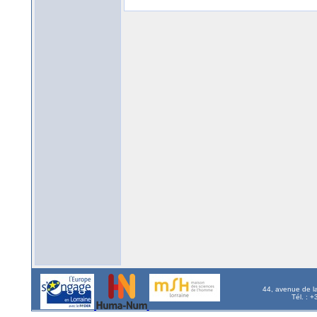
44, avenue de l
Tél. : 