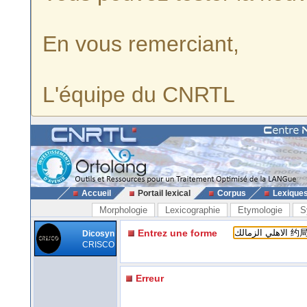
En vous remerciant,
L'équipe du CNRTL
Accueil
Portail lexical
Corpus
Lexique
Morphologie
Lexicographie
Etymologie
S
Entrez une forme
Dicosyn
CRISCO
Erreur