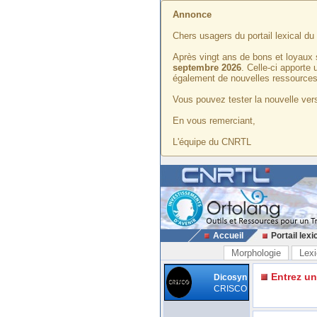
Annonce
Chers usagers du portail lexical d
Après vingt ans de bons et loyaux 
septembre 2026
. Celle-ci apporte
également de nouvelles ressources
Vous pouvez tester la nouvelle vers
En vous remerciant,
L'équipe du CNRTL
Accueil
Portail lexi
Morphologie
Lexi
Entrez u
Dicosyn
CRISCO