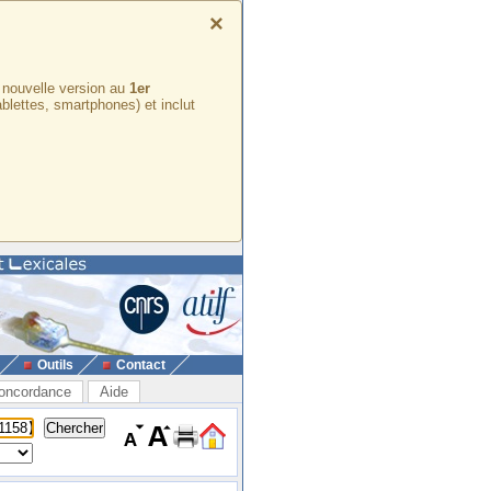
×
e nouvelle version au
1er
ablettes, smartphones) et inclut
Outils
Contact
oncordance
Aide