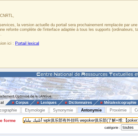
u CNRTL,
services, la version actuelle du portail sera prochainement remplacée par un
 une refonte complète de l'interface adaptée à tous les supports (ordinateurs, t
.
ion ici :
Portail lexical
cal
Corpus
Lexiques
Dictionnaires
Métalexicographie
cographie
Etymologie
Synonymie
Antonymie
Proxémie
C
ne forme
catégorie :