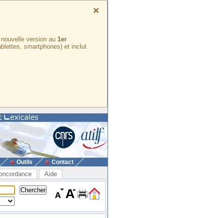
×
e nouvelle version au
1er
ablettes, smartphones) et inclut
Outils
Contact
oncordance
Aide