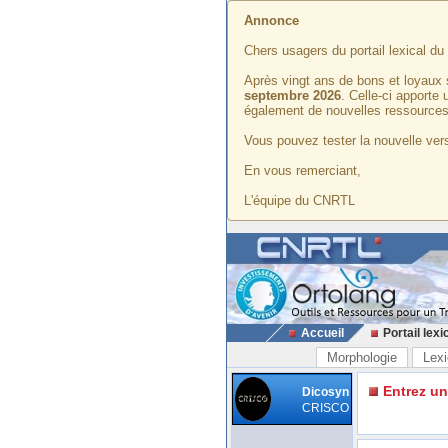
Annonce
Chers usagers du portail lexical d
Après vingt ans de bons et loyaux 
septembre 2026
. Celle-ci apporte
également de nouvelles ressources
Vous pouvez tester la nouvelle vers
En vous remerciant,
L'équipe du CNRTL
Accueil
Portail lexi
Morphologie
Lexi
Entrez u
Dicosyn
CRISCO