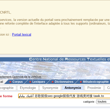
u CNRTL,
services, la version actuelle du portail sera prochainement remplacée par un
 une refonte complète de l'interface adaptée à tous les supports (ordinateurs, t
.
ion ici :
Portail lexical
cal
Corpus
Lexiques
Dictionnaires
Métalexicographie
cographie
Etymologie
Synonymie
Antonymie
Proxémie
C
ne forme
catégorie :