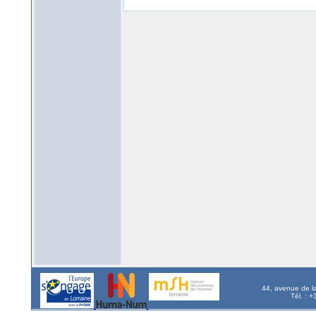
44, avenue de l
Tél. : 