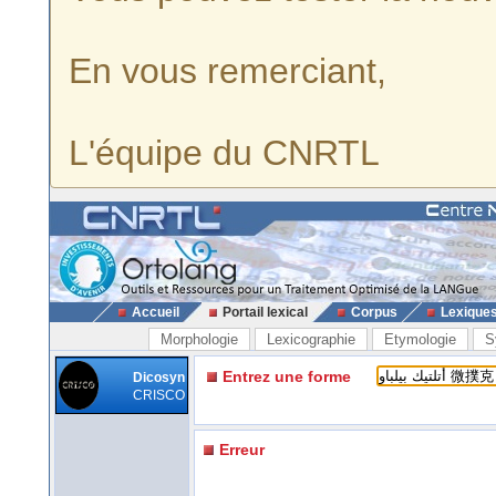
En vous remerciant,
L'équipe du CNRTL
Accueil
Portail lexical
Corpus
Lexique
Morphologie
Lexicographie
Etymologie
S
Entrez une forme
Dicosyn
CRISCO
Erreur